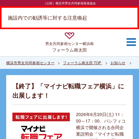
（公財）横浜市男女共同参画推進協会
施設内での勧誘等に対する注意喚起
男女共同参画センター
横浜南
フォーラム南太田
横浜市男女共同参画センター
フォーラム南太田 TOP
お知らせ
【
【終了】「マイナビ転職フェア横浜」に
出展します！
2026年6月20日(土) 11：
00～17：00、パシフィコ
横浜で開催される合同企
業説明会「マイナビ転職