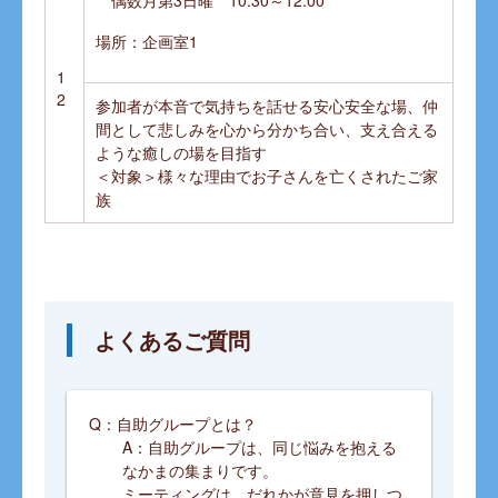
偶数月第3日曜 10:30～12:00
場所：企画室1
1
2
参加者が本音で気持ちを話せる安心安全な場、仲
間として悲しみを心から分かち合い、支え合える
ような癒しの場を目指す
＜対象＞様々な理由でお子さんを亡くされたご家
族
よくあるご質問
Q：自助グループとは？
A：自助グループは、同じ悩みを抱える
なかまの集まりです。
ミーティングは、だれかが意見を押しつ