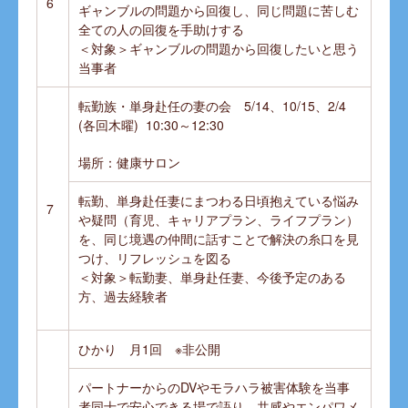
6
ギャンブルの問題から回復し、同じ問題に苦しむ
全ての人の回復を手助けする
＜対象＞ギャンブルの問題から回復したいと思う
当事者
転勤族・単身赴任の妻の会 5/14、10/15、2/4
(各回木曜) 10:30～12:30
場所：健康サロン
転勤、単身赴任妻にまつわる日頃抱えている悩み
7
や疑問（育児、キャリアプラン、ライフプラン）
を、同じ境遇の仲間に話すことで解決の糸口を見
つけ、リフレッシュを図る
＜対象＞転勤妻、単身赴任妻、今後予定のある
方、過去経験者
ひかり 月1回 ※非公開
パートナーからのDVやモラハラ被害体験を当事
者同士で安心できる場で語り、共感やエンパワメ