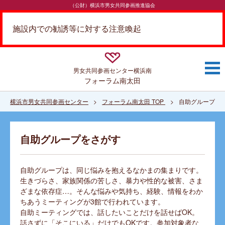
（公財）横浜市男女共同参画推進協会
施設内での勧誘等に対する注意喚起
男女共同参画センター
横浜南
フォーラム南太田
横浜市男女共同参画センター
フォーラム南太田 TOP
自助グループを
自助グループをさがす
自助グループは、同じ悩みを抱えるなかまの集まりです。
生きづらさ、家族関係の苦しさ、暴力や性的な被害、さま
ざまな依存症…。そんな悩みや気持ち、経験、情報をわか
ちあうミーティングが3館で行われています。
自助ミーティングでは、話したいことだけを話せばOK。
話さずに「そこにいる」だけでもOKです。参加対象者な