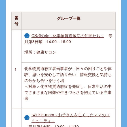
番
グループ一覧
号
CS和の会～化学物質過敏症の仲間たち～
毎
月第3日曜 14:00～16:00
場所：健康サロン
化学物質過敏症者当事者が、日々の困りごとや体
1
験、思いを安心して語り合い、情報交換と気持ち
の分かち合いを行う場
＜対象＞化学物質過敏症を発症し、日常生活の中
でさまざまな困難や生きづらさを抱えている当事
者
twinkle-mom～お子さんを亡くしたママのコ
ミュニティ～
毎月第4火曜 10:00～11:30