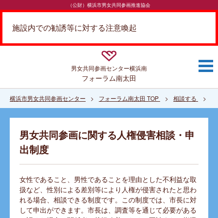
（公財）横浜市男女共同参画推進協会
施設内での勧誘等に対する注意喚起
男女共同参画センター
横浜南
フォーラム南太田
横浜市男女共同参画センター
フォーラム南太田 TOP
相談する
男
男女共同参画に関する人権侵害相談・申
出制度
女性であること、男性であることを理由とした不利益な取
扱など、性別による差別等により人権が侵害されたと思わ
れる場合、相談できる制度です。この制度では、市長に対
して申出ができます。市長は、調査等を通じて必要がある