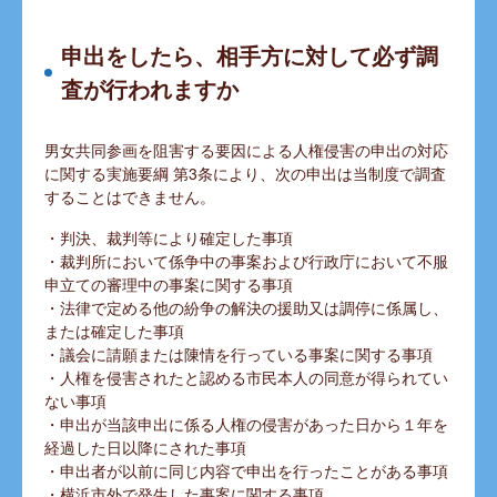
申出をしたら、相手方に対して必ず調
査が行われますか
男女共同参画を阻害する要因による人権侵害の申出の対応
に関する実施要綱 第3条により、次の申出は当制度で調査
することはできません。
・判決、裁判等により確定した事項
・裁判所において係争中の事案および行政庁において不服
申立ての審理中の事案に関する事項
・法律で定める他の紛争の解決の援助又は調停に係属し、
または確定した事項
・議会に請願または陳情を行っている事案に関する事項
・人権を侵害されたと認める市民本人の同意が得られてい
ない事項
・申出が当該申出に係る人権の侵害があった日から１年を
経過した日以降にされた事項
・申出者が以前に同じ内容で申出を行ったことがある事項
・横浜市外で発生した事案に関する事項