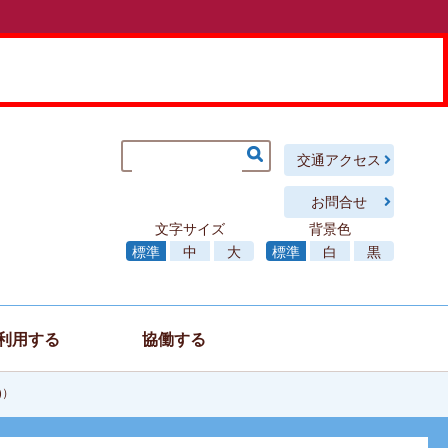
交通アクセス
お問合せ
文字サイズ
背景色
標準
中
大
標準
白
黒
利用する
協働する
)）