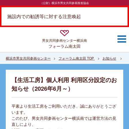
（公財）横浜市男女共同参画推進協会
施設内での勧誘等に対する注意喚起
男女共同参画センター
横浜南
フォーラム南太田
横浜市男女共同参画センター
フォーラム南太田 TOP
お知らせ
【
【生活工房】個人利用 利用区分設定のお
知らせ（2026年6月～）
平素より生活工房をご利用いただき、誠にありがとうござ
います。
このたび、男女共同参画センター横浜南では運営方法の見
直しにより、