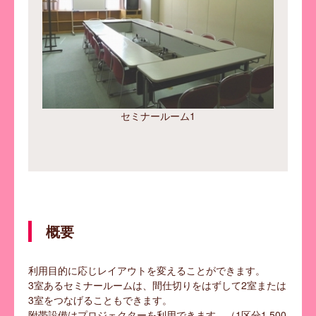
セミナールーム1
した場合
セミナ
P
N
概要
r
e
利用目的に応じレイアウトを変えることができます。
3室あるセミナールームは、間仕切りをはずして2室または
3室をつなげることもできます。
e
x
附帯設備はプロジェクターを利用できます。（1区分1,500