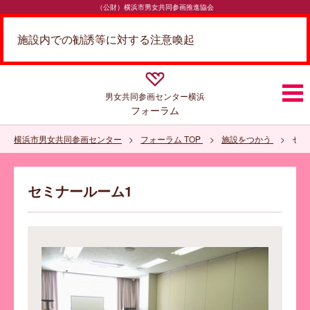
（公財）横浜市男女共同参画推進協会
施設内での勧誘等に対する注意喚起
男女共同参画センター
横浜
フォーラム
横浜市男女共同参画センター
フォーラム TOP
施設をつかう
セミ
セミナールーム1