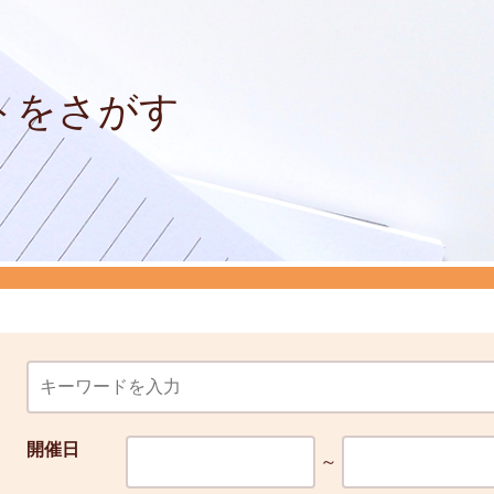
トをさがす
開催日
～