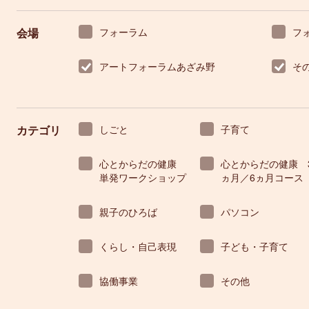
会場
フォーラム
フ
アートフォーラムあざみ野
そ
カテゴリ
しごと
子育て
心とからだの健康
心とからだの健康 
単発ワークショップ
ヵ月／6ヵ月コース
親子のひろば
パソコン
くらし・自己表現
子ども・子育て
協働事業
その他