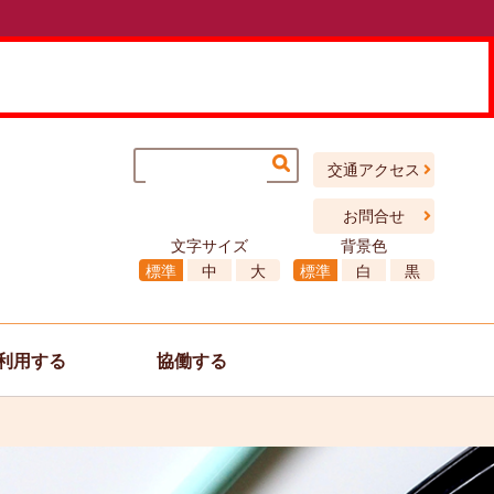
交通アクセス
お問合せ
文字サイズ
背景色
標準
中
大
標準
白
黒
利用する
協働する