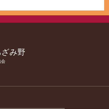
あざみ野
協会