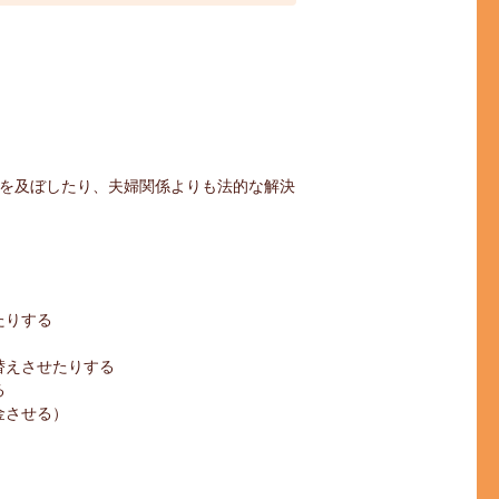
を及ぼしたり、夫婦関係よりも法的な解決
たりする
）
替えさせたりする
る
金させる）