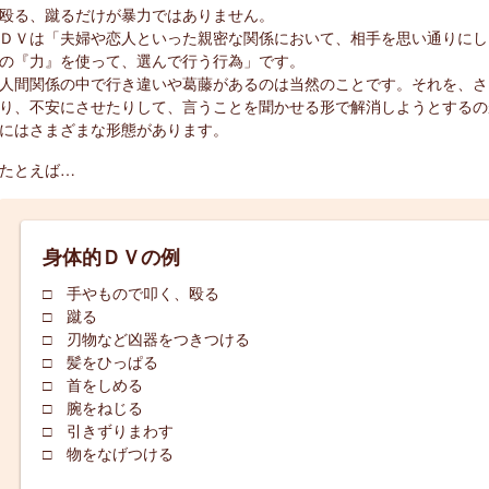
殴る、蹴るだけが暴力ではありません。
ＤＶは「夫婦や恋人といった親密な関係において、相手を思い通りにし
の『力』を使って、選んで行う行為」です。
人間関係の中で行き違いや葛藤があるのは当然のことです。それを、さ
り、不安にさせたりして、言うことを聞かせる形で解消しようとするの
にはさまざまな形態があります。
たとえば…
身体的ＤＶの例
□ 手やもので叩く、殴る
□ 蹴る
□ 刃物など凶器をつきつける
□ 髪をひっぱる
□ 首をしめる
□ 腕をねじる
□ 引きずりまわす
□ 物をなげつける