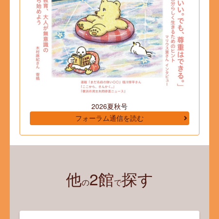
2026夏秋号
フォーラム通信を読む
他
2館
探す
の
で