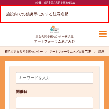
（公財）横浜市男女共同参画推進協会
施設内での勧誘等に対する注意喚起
男女共同参画センター
横浜北
アートフォーラムあざみ野
横浜市男女共同参画センター
アートフォーラムあざみ野 TOP
講座・
開催日