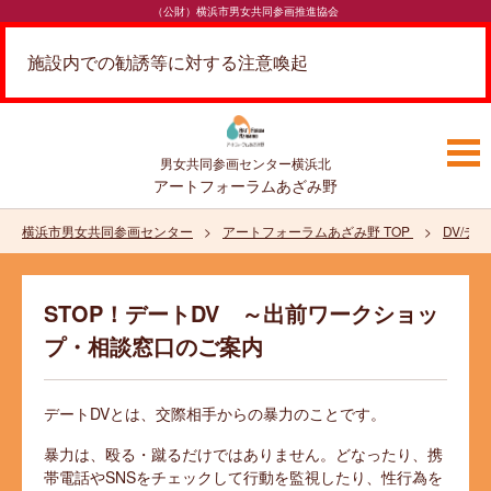
（公財）横浜市男女共同参画推進協会
施設内での勧誘等に対する注意喚起
男女共同参画センター
横浜北
アートフォーラムあざみ野
横浜市男女共同参画センター
アートフォーラムあざみ野 TOP
DV/デ
STOP！デートDV ～出前ワークショッ
プ・相談窓口のご案内
デートDVとは、交際相手からの暴力のことです。
暴力は、殴る・蹴るだけではありません。どなったり、携
帯電話やSNSをチェックして行動を監視したり、性行為を