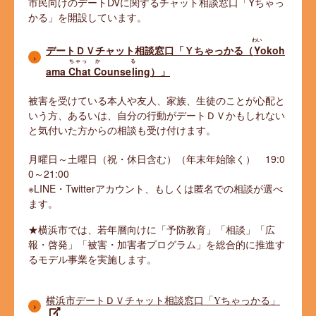
市民向けのデートDVに関するチャット相談窓口「Yちゃっ
かる」を開設しています。
わい
デートＤＶチャット相談窓口「Ｙちゃっかる（
Y
okoh
ちゃっ
か
る
ama
Cha
t
C
ounse
l
ing）」
被害を受けている本人や友人、家族、生徒のことが心配と
いう方、あるいは、自分の行動がデートＤＶかもしれない
と気付いた方からの相談も受け付けます。
月曜日～土曜日（祝・休日含む）（年末年始除く） 19:0
0～21:00
※LINE・Twitterアカウント、もしくは匿名での相談が選べ
ます。
★横浜市では、若年層向けに「予防教育」「相談」「広
報・啓発」「被害・加害者プログラム」を総合的に推進す
るモデル事業を実施します。
横浜市デートＤＶチャット相談窓口「Yちゃっかる」