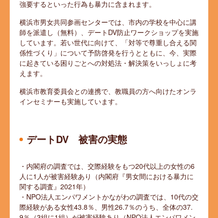
強要するといった行為も暴力に含まれます。
横浜市男女共同参画センターでは、市内の学校を中心に講
師を派遣し（無料）、デートDV防止ワークショップを実施
しています。若い世代に向けて、「対等で尊重し合える関
係性づくり」について予防啓発を行うとともに、今、実際
に起きている困りごとへの対処法・解決策をいっしょに考
えます。
横浜市教育委員会との連携で、教職員の方へ向けたオンラ
インセミナーも実施しています。
デートDV 被害の実態
・内閣府の調査では、交際経験をもつ20代以上の女性の6
人に1人が被害経験あり（内閣府『男女間における暴力に
関する調査』2021年）
・NPO法人エンパワメントかながわの調査では、10代の交
際経験がある女性43.8％、男性26.7％のうち、全体の37.
9％（3組に1組）が被害経験あり（NPO法人エンパワメン