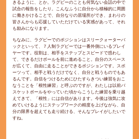
きるように、とか。ラグビーのことも何気ない会話の中で
試合の報告をしたり。こんなふうに自分から積極的に周囲
に働きかけることで、自分なりの居場所ができ、まわりの
皆さんからも応援していただけている実感があって、それ
も励みになります。
ちなみに、ラグビーでのポジションはスリークォーターバ
ックといって、７人制ラグビーでは一番外側にいるプレイ
ヤーです。役割は、相手をステップとスピードで惑わし
て、できるだけボールを前に進めること。自分のスペース
が広くて、自由に走ることができるポジションです。スポ
ーツって、相手と戦うだけでなく、自分と戦うものでもあ
るんです。自信をつけるためにひたすらきつい練習をおこ
なうことを「根性練習」と呼ぶのですが、わたしは以前バ
スケットボールをやっていた頃からこうした練習を乗り越
えてきて、「根性」には自信があります。今後は強気に攻
めていけるようにステップワークの精度を上げながら、自
分の限界を超えても走り続ける、そんなプレイがしたいで
すね。