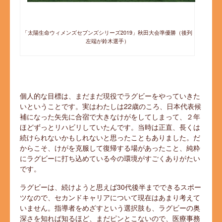
「太陽生命ウィメンズセブンズシリーズ2019」秋田大会準優勝（後列
左端が鈴木選手）
個人的な目標は、まだまだ現役でラグビーをやっていきた
いということです。実はわたしは22歳のころ、日本代表候
補になった矢先に合宿で大きなけがをしてしまって、２年
ほどずっとリハビリしていたんです。当時は正直、長くは
続けられないかもしれないと思ったこともありました。だ
からこそ、けがを克服して復帰する場があったこと、純粋
にラグビーに打ち込めている今の環境がすごくありがたい
です。
ラグビーは、続けようと思えば30代後半までできるスポー
ツなので、セカンドキャリアについて現在はあまり考えて
いません。指導者をめざすという選択肢も、ラグビーの奥
深さを知れば知るほど、まだピンとこないので、医療事務