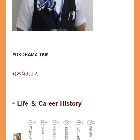
YOKOHAMA TKM
鈴木育美さん
Life ＆ Career History