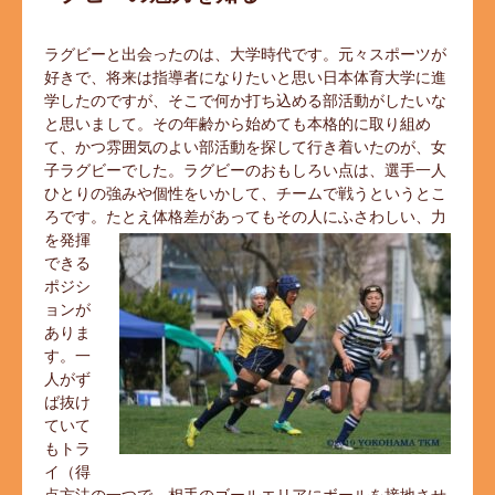
ラグビーと出会ったのは、大学時代です。元々スポーツが
好きで、将来は指導者になりたいと思い日本体育大学に進
学したのですが、そこで何か打ち込める部活動がしたいな
と思いまして。その年齢から始めても本格的に取り組め
て、かつ雰囲気のよい部活動を探して行き着いたのが、女
子ラグビーでした。ラグビーのおもしろい点は、選手一人
ひとりの強みや個性をいかして、チームで戦うというとこ
ろです。たとえ体格差があってもその人にふさわし
い、力
を発揮
できる
ポジシ
ョンが
ありま
す。一
人がず
ば抜け
ていて
もトラ
イ（得
点方法の一つで、相手のゴールエリアにボールを接地させ