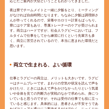
応じたご案内が大切ということもわかってきました。
夜は寮でチームメイトと一緒に夕飯をとり、ミーティング
がなければ自由時間になります。ちなみに夕飯は調理師さ
んが作ってくれるので、栄養やカロリー計算もばっちり。
寮にはケア室もあり、専属トレーナーのケアが受けられま
す。両立はハードですが、社会人ラグビーにおいては、フ
ルタイムで仕事をしてから練習に行くという先輩方も多
く、両立に苦労されているので、本当に恵まれた環境だと
思います。
両立で生まれる、よい循環
仕事とラグビーの両立は、メリットも大きいです。ラグビ
ーはチームプレーです。まわりの空気や状況を読んで声を
かけたり、ときにはあえて声をかけなかったりという気遣
いや全体を見ての判断力が実戦のなかで求められ、身につ
いていると思うのですが、それは受付の仕事でも役に立っ
ていると感じます。具体的には、患者さんが不安そうであ
ればマニュアル通りにご案内するだけでなく、じっくりお