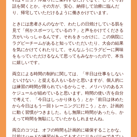
話を聞くとか。その方が、安心、納得して治療に臨んだ
り、帰宅していただけるように働きかけています。
ときには患者さんのなかで、わたしの日焼けしている肌を
見て「何かスポーツしているの？」と声をかけてくださる
方がいらっしゃるんです。それをきっかけに、この病院に
ラグビーチームがあると知っていただいたり、大会の結果
を気にかけてくれたりして。そんなふうにラグビーに興味
をもっていただけるなんて思ってもみなかったので、本当
に嬉しいです。
両立による時間の制約に関しては、「半日は仕事をしない
といけない」と捉える人もいるかと思いますが、個人的に
は練習の時間が限られているからこそ、メリハリのあるス
ケジュールが組めていると思います。時間の使い方を自分
で考えて、「今日はしっかり休もう」とか「前日は休めた
から今日はもう一回トレーニングに行こう」とか、計画的
に動く習慣がつきました。もし無限に時間があったら、か
えって時間を無駄にしていたかもしれませんね。
両立のコツは、オフの時間も計画的に確保することかな。
以前はハードな練習があってもすぐにリカバリーできてい