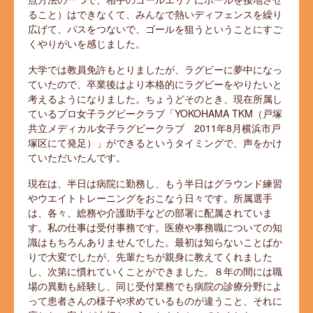
ること）はできなくて、みんなで熱いディフェンスを繰り
広げて、パスをつないで、ゴールを狙うということにすご
くやりがいを感じました。
大学では教員免許もとりましたが、ラグビーに夢中になっ
ていたので、卒業後はより本格的にラグビーをやりたいと
考えるようになりました。ちょうどそのとき、現在所属し
ているプロ女子ラグビークラブ「YOKOHAMA TKM（戸塚
共立メディカル女子ラグビークラブ 2011年8月横浜市戸
塚区にて発足）」ができるというタイミングで、声をかけ
ていただいたんです。
現在は、半日は病院に勤務し、もう半日はグラウンド練習
やウエイトトレーニングをおこなう日々です。所属選手
は、各々、総務や介護助手などの部署に配属されていま
す。私の仕事は受付事務です。医療や事務職についての知
識はもちろんありませんでした。最初は知らないことばか
りで大変でしたが、先輩たちが親身に教えてくれました
し、次第に慣れていくことができました。８年の間には職
場の異動も経験し、同じ受付業務でも病院の診療分野によ
って患者さんの様子や求めているものが違うこと、それに