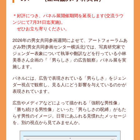
＊好評につき、パネル展開催期間を延長します(交流ラウ
ンジにて7月31日迄実施)。
ぜひお立ち寄りください。
2026年の男女共同参画週間によせて、アートフォーラムあ
ざみ野(男女共同参画センター横浜北)では、写真研究家で
ジェンダー表象について執筆や翻訳などを行っている小林
美香さん企画の『「男らしさ」の広告観察』パネル展を実
施します。
パネルには、広告で表現されている「男らしさ」をジェン
ダー視点で観察し、見る人にどう影響を与えているのかが
表現されています。
広告やメディアなどによって描かれる「強靭な男性像」
「勝ち続ける男性像」といった「男らしさの呪縛」がもた
らす男性のイメージ。日常にあふれる見慣れたメッセージ
を、別の視点から見てみませんか。