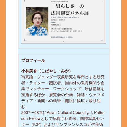
プロフィール
小林美香（こばやし・みか）
写真論・ジェンダー表象研究を専門とする研究
者・ライター・翻訳者。国内外の教育機関や企
業でレクチャー、ワークショップ、研修講座を
実施するほか、展覧会の企画、雑誌・ウェブメ
ディア・新聞への執筆・翻訳に幅広く取り組
む。
2007〜08年にAsian Cultural CouncilよりPatter
son Fellowとして招聘され渡米。国際写真セン
ター（ICP）およびサンフランシスコ近代美術