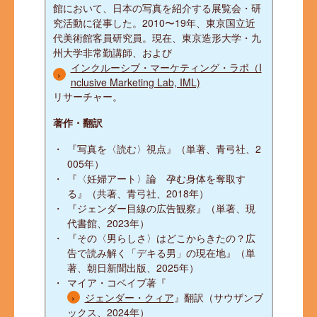
館において、日本の写真を紹介する展覧会・研
究活動に従事した。2010〜19年、東京国立近
代美術館客員研究員。現在、東京造形大学・九
州大学非常勤講師、および
インクルーシブ・マーケティング・ラボ（I
nclusive Marketing Lab, IML)
リサーチャー。
著作・翻訳
『写真を〈読む〉視点』（単著、青弓社、2
005年）
『〈妊婦アート〉論 孕む身体を奪取す
る』（共著、青弓社、2018年）
『ジェンダー目線の広告観察』（単著、現
代書館、2023年）
『その〈男らしさ〉はどこからきたの？広
告で読み解く「デキる男」の現在地』（単
著、朝日新聞出版、2025年）
マイア・コベイブ著『
ジェンダー・クィア
』翻訳（サウザンブ
ックス、2024年）