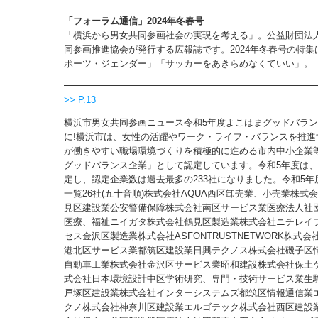
「フォーラム通信」2024年冬春号
「横浜から男女共同参画社会の実現を考える」。公益財団法
同参画推進協会が発行する広報誌です。2024年冬春号の特集
ポーツ・ジェンダー」「サッカーをあきらめなくていい」。
>> P.13
横浜市男女共同参画ニュース令和5年度よこはまグッドバランス
に!横浜市は、女性の活躍やワーク・ライフ・バランスを推進
が働きやすい職場環境づくりを積極的に進める市内中小企業
グッドバランス企業」として認定しています。令和5年度は、
定し、認定企業数は過去最多の233社になりました。令和5年
一覧26社(五十音順)株式会社AQUA西区卸売業、小売業株式
見区建設業公安警備保障株式会社南区サービス業医療法人社
医療、福祉ニイガタ株式会社鶴見区製造業株式会社ニチレイ
セス金沢区製造業株式会社ASFONTRUSTNETWORK株式
港北区サービス業都筑区建設業日興テクノス株式会社磯子区
自動車工業株式会社金沢区サービス業昭和建設株式会社保土
式会社日本環境設計中区学術研究、専門・技術サービス業生
戸塚区建設業株式会社インターシステムズ都筑区情報通信業
クノ株式会社神奈川区建設業エルゴテック株式会社西区建設