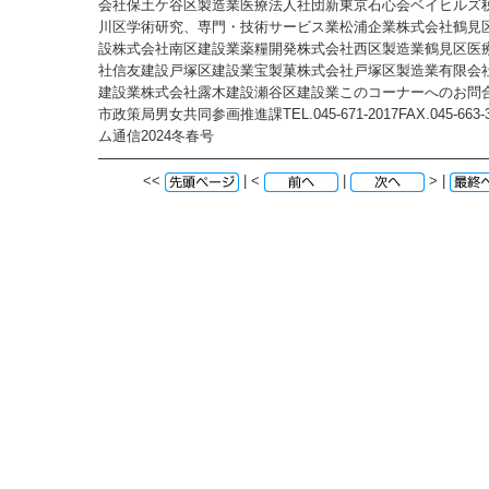
会社保土ケ谷区製造業医療法人社団新東京石心会ベイヒルズ
川区学術研究、専門・技術サービス業松浦企業株式会社鶴見
設株式会社南区建設業薬糧開発株式会社西区製造業鶴見区医
社信友建設戸塚区建設業宝製菓株式会社戸塚区製造業有限会
建設業株式会社露木建設瀬谷区建設業このコーナーへのお問合
市政策局男女共同参画推進課TEL.045-671-2017FAX.045-663
ム通信2024冬春号
<<
| <
|
> |