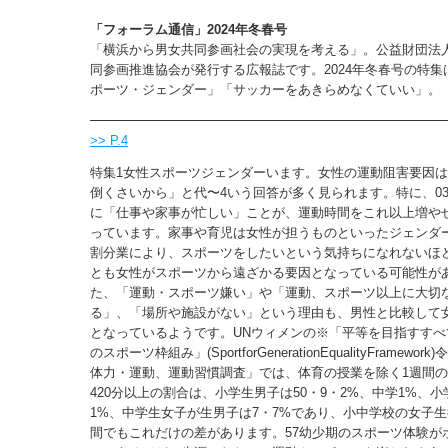
「フォーラム通信」2024年冬春号
「横浜から男女共同参画社会の実現を考える」。公益財団法
同参画推進協会が発行する広報誌です。2024年冬春号の特集
ポーツ・ジェンダー」「サッカーをあきらめなくていい」。
>> P.4
特集1女性スポーツジェンダーいます。女性の運動阻害要因は
倒くさいから」と代〜4いう回答が多く見られます。特に、03
に「仕事や家事が忙しい」ことが、運動時間をこれ以上増や
っています。家事や育児は女性が担うものといったジェンダ
割分業により、スポーツをしたいという気持ちになれないほ
とも女性がスポーツから遠ざかる要因となっている可能性が
た、「運動・スポーツ嫌い」や「運動、スポーツ以上に大切
る」、「場所や施設がない」という理由も、男性と比較して
となっているようです。UNウィメンの※「平等を目指すすべ
のスポーツ枠組み」(SportforGenerationEqualityFramewo
体力・運動、運動習慣調査」では、体育の授業を除く1週間
420分以上の割合は、小学生男子は50・9・2%、中学1%、小
1%、中学生女子が生男子は7・7%であり、小中学校の女子
間でもこれだけの差があります。57幼少期のスポーツ体験が