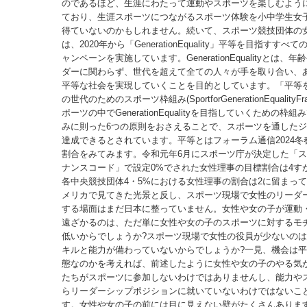
のであるほど、生涯にわたって運動やスポーツを楽しむよう
ており、生涯スポーツにつながるスポーツ体験を小中学生女
得ていないのかもしれません。続いて、スポーツ競技団体の女
は、2020年から「GenerationEquality」平等を目指すすべ
ャンペーンを実施しています。GenerationEqualityとは、
ダーに関わらず、世代を超えて全ての人々が手を取り合い、
平等な社会を実現していくことを目的としています。「平等
の世代のためのスポーツ枠組み(SportforGenerationEqualityFr
ポーツの中でGenerationEqualityを目指していくための枠
みに則った6つの原則をおさえることで、スポーツを通した
達成できるとされています。平等とはフォーラム通信2024冬
割合をみてみます。令和元年6月にスポーツ庁が決定した「
ナンスコード」で設定0%でされた女性理事の目標割合は4す
各中央競技団体4・5%における女性理事の割合は2に留まっ
メリカで見てきた光景と反し、スポーツ現場で女性のリーダ
する場面はまだ日本に整っていません。女性や女の子が運動
遠ざかるのは、ただ単に女性や女の子のスポーツに対するモ
低いからでしょうか?スポーツ現場で女性の役員が少ないの
キルと能力が備わっていないからでしょうか?一見、機会は
態なのかを考えれば、前述したように女性や女の子のやる気
たちがスポーツに参加しないわけではありませんし、能力や
らリーダーシップポジションに就いていないわけではないこ
す。女性や女の子の前には目に見えない壁がたくさんありま