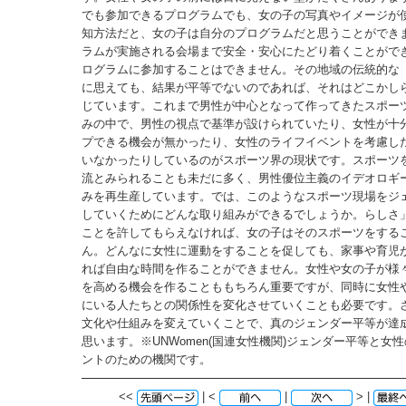
でも参加できるプログラムでも、女の子の写真やイメージが
知方法だと、女の子は自分のプログラムだと思うことができ
ラムが実施される会場まで安全・安心にたどり着くことがで
ログラムに参加することはできません。その地域の伝統的な
に思えても、結果が平等でないのであれば、それはどこかし
じています。これまで男性が中心となって作ってきたスポー
みの中で、男性の視点で基準が設けられていたり、女性が十
プできる機会が無かったり、女性のライフイベントを考慮し
いなかったりしているのがスポーツ界の現状です。スポーツ
流とみられることも未だに多く、男性優位主義のイデオロギ
みを再生産しています。では、このようなスポーツ現場をジ
していくためにどんな取り組みができるでしょうか。らしさ
ことを許してもらえなければ、女の子はそのスポーツをする
ん。どんなに女性に運動をすることを促しても、家事や育児
れば自由な時間を作ることができません。女性や女の子が様
を高める機会を作ることももちろん重要ですが、同時に女性
にいる人たちとの関係性を変化させていくことも必要です。
文化や仕組みを変えていくことで、真のジェンダー平等が達
思います。※UNWomen(国連女性機関)ジェンダー平等と女
ントのための機関です。
<<
| <
|
> |