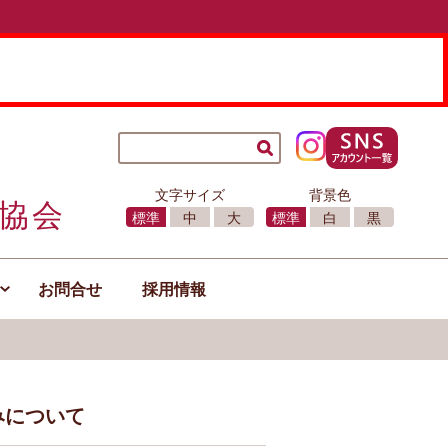
文字サイズ
背景色
協会
標準
中
大
標準
白
黒
お問合せ
採用情報
みについて