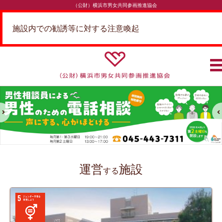
（公財）横浜市男女共同参画推進協会
施設内での勧誘等に対する注意喚起
運営
施設
する