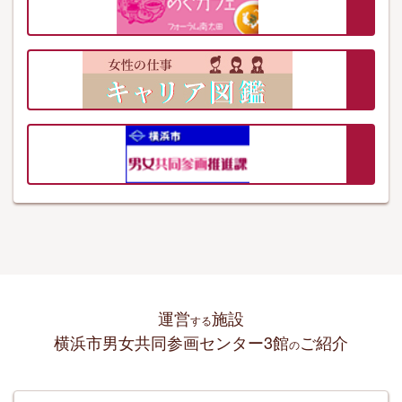
運営
施設
する
横浜市男女共同参画センター3館
ご紹介
の