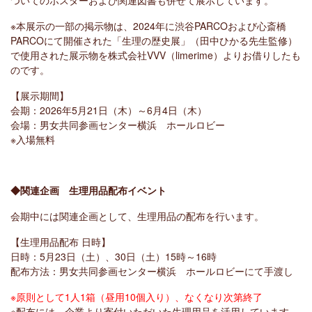
ついてのポスターおよび関連図書も併せて展示しています。
※本展示の一部の掲示物は、2024年に渋谷PARCOおよび心斎橋
PARCOにて開催された「生理の歴史展」（田中ひかる先生監修）
で使用された展示物を株式会社VVV（limerime）よりお借りしたも
のです。
【展示期間】
会期：2026年5月21日（木）～6月4日（木）
会場：男女共同参画センター横浜 ホールロビー
※入場無料
◆関連企画 生理用品配布イベント
会期中には関連企画として、生理用品の配布を行います。
【生理用品配布 日時】
日時：5月23日（土）、30日（土）15時～16時
配布方法：男女共同参画センター横浜 ホールロビーにて手渡し
※原則として1人1箱（昼用10個入り）、なくなり次第終了
※配布には、企業より寄付いただいた生理用品を活用しています